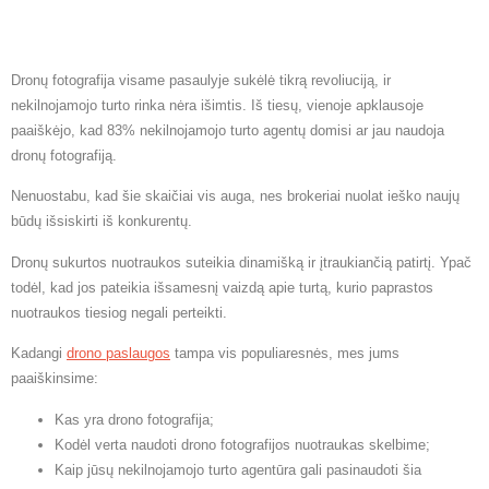
Dronų fotografija visame pasaulyje sukėlė tikrą revoliuciją, ir
nekilnojamojo turto rinka nėra išimtis. Iš tiesų, vienoje apklausoje
paaiškėjo, kad 83% nekilnojamojo turto agentų domisi ar jau naudoja
dronų fotografiją.
Nenuostabu, kad šie skaičiai vis auga, nes brokeriai nuolat ieško naujų
būdų išsiskirti iš konkurentų.
Dronų sukurtos nuotraukos suteikia dinamišką ir įtraukiančią patirtį. Ypač
todėl, kad jos pateikia išsamesnį vaizdą apie turtą, kurio paprastos
nuotraukos tiesiog negali perteikti.
Kadangi
drono paslaugos
tampa vis populiaresnės, mes jums
paaiškinsime:
Kas yra drono fotografija;
Kodėl verta naudoti drono fotografijos nuotraukas skelbime;
Kaip jūsų nekilnojamojo turto agentūra gali pasinaudoti šia