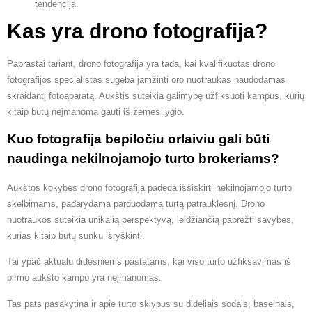
tendencija.
Kas yra drono fotografija?
Paprastai tariant, drono fotografija yra tada, kai kvalifikuotas drono
fotografijos specialistas sugeba įamžinti oro nuotraukas naudodamas
skraidantį fotoaparatą. Aukštis suteikia galimybę užfiksuoti kampus, kurių
kitaip būtų neįmanoma gauti iš žemės lygio.
Kuo fotografija bepiločiu orlaiviu gali būti
naudinga nekilnojamojo turto brokeriams?
Aukštos kokybės drono fotografija padeda išsiskirti nekilnojamojo turto
skelbimams, padarydama parduodamą turtą patrauklesnį. Drono
nuotraukos suteikia unikalią perspektyvą, leidžiančią pabrėžti savybes,
kurias kitaip būtų sunku išryškinti.
Tai ypač aktualu didesniems pastatams, kai viso turto užfiksavimas iš
pirmo aukšto kampo yra neįmanomas.
Tas pats pasakytina ir apie turto sklypus su dideliais sodais, baseinais,