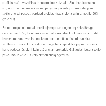
plačiais kraštovaizdžiais ir nuostabiais vaizdais. Šių charakteristikų
išryškinimas geriausioje šviesoje žymiai padeda pritraukti daugiau
apžiūrų, o tai padeda parduoti greičiau (pagal vieną tyrimą, net iki 68%
greičiau!)
Be to, praėjusiais metais nekilnojamojo turto agentūrų rinka išaugo
daugiau nei 10%, todėl rinka šiuo metu yra labai konkurencinga. Todėl
brokeriams yra svarbiau nei kada nors anksčiau išskirti nuo kitų
skelbimų. Pirmos klasės drono fotografija išspinduliuoja profesionalumą,
kuris padeda išsiskirti kaip pažangiam brokeriui. Galiausiai, būtent tokie
privalumai iškelia jus kaip pirmaujančią agentūrą.