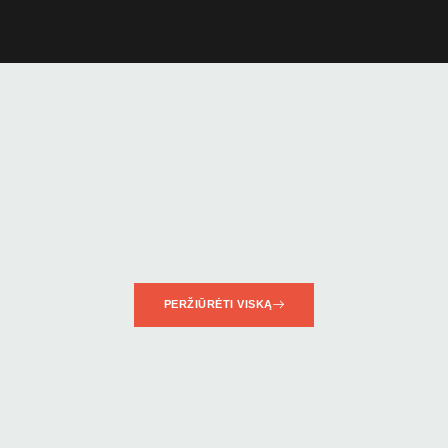
PERŽIŪRĖTI VISKĄ