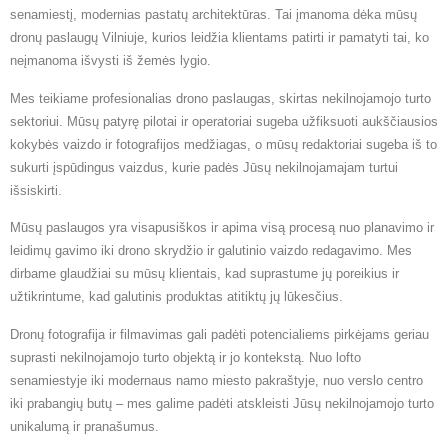
senamiestį, modernias pastatų architektūras. Tai įmanoma dėka mūsų
dronų paslaugų Vilniuje, kurios leidžia klientams patirti ir pamatyti tai, ko
neįmanoma išvysti iš žemės lygio.
Mes teikiame profesionalias drono paslaugas, skirtas nekilnojamojo turto
sektoriui. Mūsų patyrę pilotai ir operatoriai sugeba užfiksuoti aukščiausios
kokybės vaizdo ir fotografijos medžiagas, o mūsų redaktoriai sugeba iš to
sukurti įspūdingus vaizdus, kurie padės Jūsų nekilnojamajam turtui
išsiskirti.
Mūsų paslaugos yra visapusiškos ir apima visą procesą nuo planavimo ir
leidimų gavimo iki drono skrydžio ir galutinio vaizdo redagavimo. Mes
dirbame glaudžiai su mūsų klientais, kad suprastume jų poreikius ir
užtikrintume, kad galutinis produktas atitiktų jų lūkesčius.
Dronų fotografija ir filmavimas gali padėti potencialiems pirkėjams geriau
suprasti nekilnojamojo turto objektą ir jo kontekstą. Nuo lofto
senamiestyje iki modernaus namo miesto pakraštyje, nuo verslo centro
iki prabangių butų – mes galime padėti atskleisti Jūsų nekilnojamojo turto
unikalumą ir pranašumus.