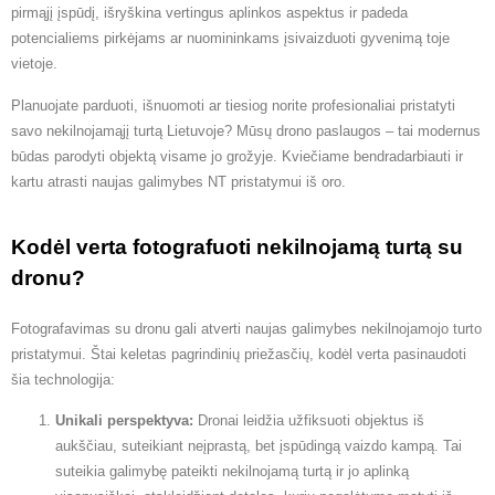
pirmąjį įspūdį, išryškina vertingus aplinkos aspektus ir padeda
potencialiems pirkėjams ar nuomininkams įsivaizduoti gyvenimą toje
vietoje.
Planuojate parduoti, išnuomoti ar tiesiog norite profesionaliai pristatyti
savo nekilnojamąjį turtą Lietuvoje? Mūsų drono paslaugos – tai modernus
būdas parodyti objektą visame jo grožyje. Kviečiame bendradarbiauti ir
kartu atrasti naujas galimybes NT pristatymui iš oro.
Kodėl verta fotografuoti nekilnojamą turtą su
dronu?
Fotografavimas su dronu gali atverti naujas galimybes nekilnojamojo turto
pristatymui. Štai keletas pagrindinių priežasčių, kodėl verta pasinaudoti
šia technologija:
Unikali perspektyva:
Dronai leidžia užfiksuoti objektus iš
aukščiau, suteikiant neįprastą, bet įspūdingą vaizdo kampą. Tai
suteikia galimybę pateikti nekilnojamą turtą ir jo aplinką