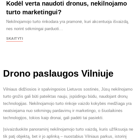
Kodėl verta naudoti dronus, nekilnojamo
turto marketingui?
Nekilnojamojo turto rinkodara yra pramonė, kuri akcentuoja išvaizdą,
nes norint sėkmingai parduoti…
SKAITYTI
Drono paslaugos Vilniuje
Vilniaus didžiosios ir spalvingosios Lietuvos sostinės, Jūsų nekilnojamo
turto grožis gali būti pateiktas nauju, įspūdingu būdu, naudojant dronų
technologijas. Nekilnojamojo turto rinkoje vaizdo kokybės medžiaga yra
neatsiejama nuo sėkmingų pardavimų ir marketingo, o šiuolaikinės
technologijos, tokios kaip dronai, gali padėti tai pasiekti.
Įsivaizduokite panoraminį nekilnojamojo turto vaizdą, kuris užfiksuoja ne
tik patį objektą, bet ir jo aplinką – nuostabius Vilniaus parkus, istorinį