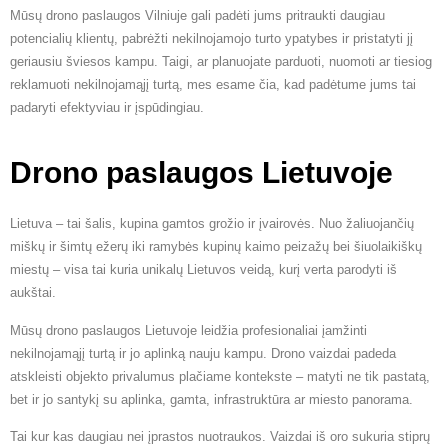
Mūsų drono paslaugos Vilniuje gali padėti jums pritraukti daugiau
potencialių klientų, pabrėžti nekilnojamojo turto ypatybes ir pristatyti jį
geriausiu šviesos kampu. Taigi, ar planuojate parduoti, nuomoti ar tiesiog
reklamuoti nekilnojamąjį turtą, mes esame čia, kad padėtume jums tai
padaryti efektyviau ir įspūdingiau.
Drono paslaugos Lietuvoje
Lietuva – tai šalis, kupina gamtos grožio ir įvairovės. Nuo žaliuojančių
miškų ir šimtų ežerų iki ramybės kupinų kaimo peizažų bei šiuolaikiškų
miestų – visa tai kuria unikalų Lietuvos veidą, kurį verta parodyti iš
aukštai.
Mūsų drono paslaugos Lietuvoje leidžia profesionaliai įamžinti
nekilnojamąjį turtą ir jo aplinką nauju kampu. Drono vaizdai padeda
atskleisti objekto privalumus plačiame kontekste – matyti ne tik pastatą,
bet ir jo santykį su aplinka, gamta, infrastruktūra ar miesto panorama.
Tai kur kas daugiau nei įprastos nuotraukos. Vaizdai iš oro sukuria stiprų