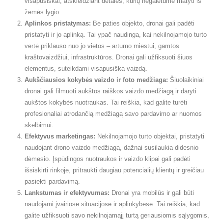
visapusiškai, atskleidžiant detales, kurių negalėtume matyti iš
žemės lygio.
Aplinkos pristatymas:
Be paties objekto, dronai gali padėti
pristatyti ir jo aplinką. Tai ypač naudinga, kai nekilnojamojo turto
vertė priklauso nuo jo vietos – artumo miestui, gamtos
kraštovaizdžiui, infrastruktūros. Dronai gali užfiksuoti šiuos
elementus, suteikdami visapusišką vaizdą.
Aukščiausios kokybės vaizdo ir foto medžiaga:
Šiuolaikiniai
dronai gali filmuoti aukštos raiškos vaizdo medžiagą ir daryti
aukštos kokybės nuotraukas. Tai reiškia, kad galite turėti
profesionaliai atrodančią medžiagą savo pardavimo ar nuomos
skelbimui.
Efektyvus marketingas:
Nekilnojamojo turto objektai, pristatyti
naudojant drono vaizdo medžiagą, dažnai susilaukia didesnio
dėmesio. Įspūdingos nuotraukos ir vaizdo klipai gali padėti
išsiskirti rinkoje, pritraukti daugiau potencialių klientų ir greičiau
pasiekti pardavimą.
Lankstumas ir efektyvumas:
Dronai yra mobilūs ir gali būti
naudojami įvairiose situacijose ir aplinkybėse. Tai reiškia, kad
galite užfiksuoti savo nekilnojamąjį turtą geriausiomis sąlygomis,